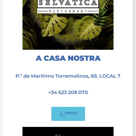
A CASA NOSTRA
acet
P.º de Marítimo Torremolinos, 69, LOCAL 7
acet
+34 623 208 070
acet
Menú