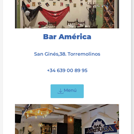
Bar América
acet
San Ginés,38. Torremolinos
acet
+34 639 00 89 95
acet
Menú