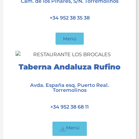
Cam. de los Pinares, S/N. Torremolinos
acet
+34 952 38 35 38
acet
Menú
Taberna Andaluza Rufino
acet
Avda. España esq. Puerto Real.
Torremolinos
acet
+34 952 38 68 11
acet
Menú