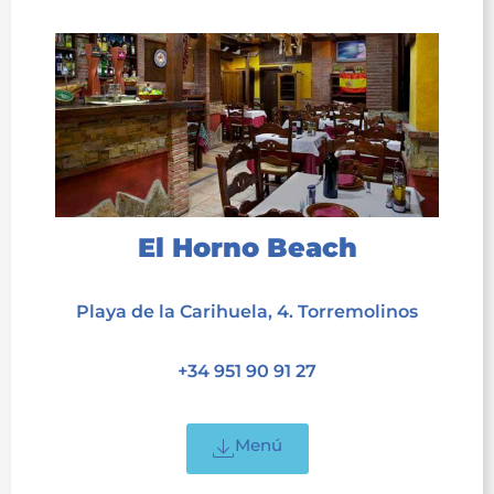
El Horno Beach
acet
Playa de la Carihuela, 4. Torremolinos
acet
+34 951 90 91 27
acet
Menú