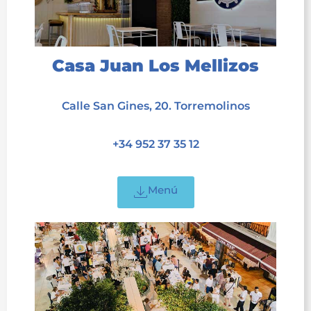
Casa Juan Los Mellizos
acet
Calle San Gines, 20. Torremolinos
acet
+34 952 37 35 12
acet
Menú