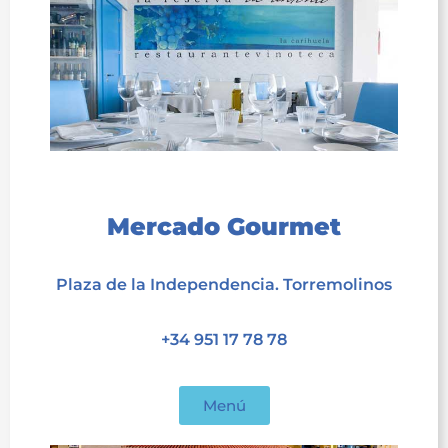
acet
Mercado Gourmet
acet
Plaza de la Independencia. Torremolinos
acet
+34 951 17 78 78
acet
Menú