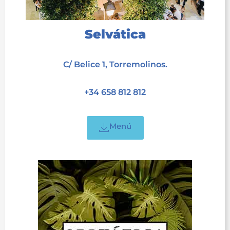
Selvática
acet
C/ Belice 1, Torremolinos.
acet
+34 658 812 812
acet
Menú