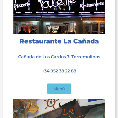
Restaurante La Cañada
acet
Cañada de Los Cardos 7. Torremolinos
acet
+34 952 38 22 88
acet
Menú