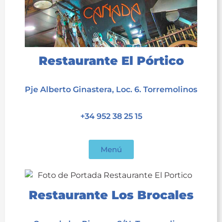
Restaurante El Pórtico
acet
Pje Alberto Ginastera, Loc. 6. Torremolinos
acet
+34 952 38 25 15
acet
Menú
Restaurante Los Brocales
acet