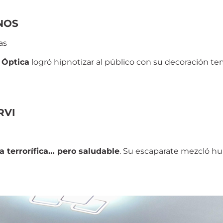
INOS
nas
 Óptica
logró hipnotizar al público con su decoración te
RVI
 terrorífica… pero saludable
. Su escaparate mezcló h