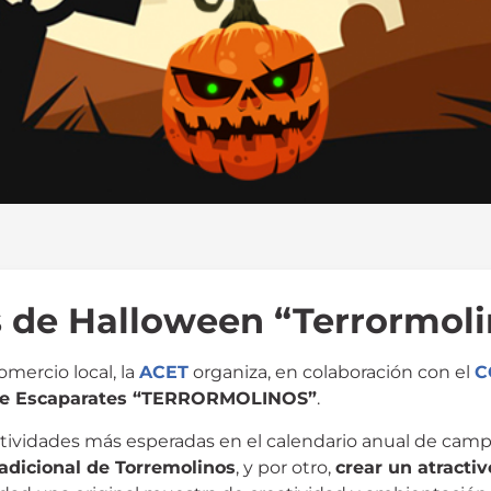
 de Halloween “Terrormoli
mercio local, la
ACET
organiza, en colaboración con el
C
de Escaparates “TERRORMOLINOS”
.
tividades más esperadas en el calendario anual de camp
radicional de Torremolinos
, y por otro,
crear un atracti