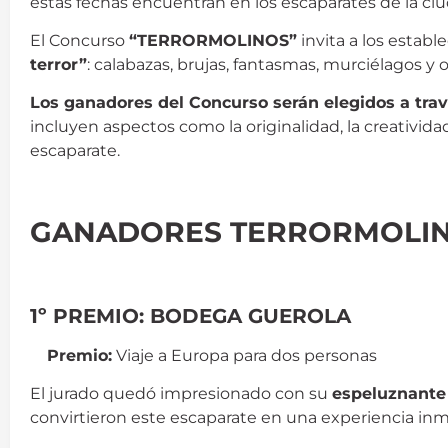
estas fechas encuentran en los escaparates de la ciu
El Concurso
“TERRORMOLINOS”
invita a los estab
terror”
: calabazas, brujas, fantasmas, murciélagos y
Los ganadores del Concurso serán elegidos a trav
incluyen aspectos como la originalidad, la creativida
escaparate.
halloween
GANADORES TERRORMOLIN
halloween
1º PREMIO: BODEGA GUEROLA
Premio:
Viaje a Europa para dos personas
El jurado quedó impresionado con su
espeluznante 
convirtieron este escaparate en una experiencia inme