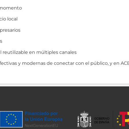
r momento
io local
mpresarios
s
reutilizable en múltiples canales
efectivas y modernas de conectar con el público, y en A