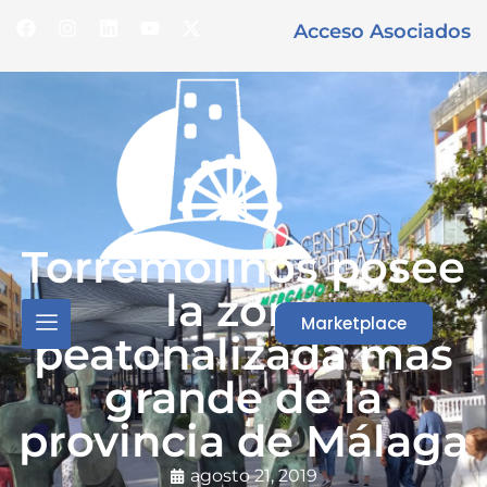
Acceso Asociados
Torremolinos posee
la zona
Marketplace
peatonalizada más
grande de la
provincia de Málaga
agosto 21, 2019