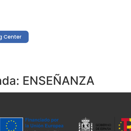
g Center
mpañas
Noticias y eventos
Servicios
nda:
ENSEÑANZA