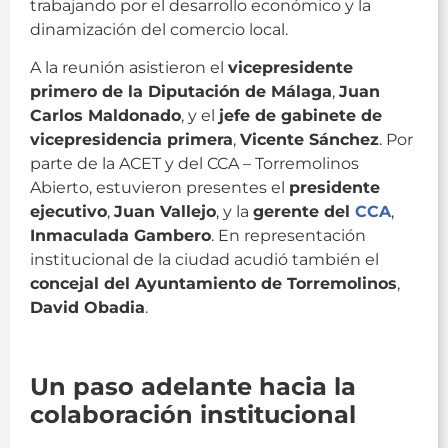
trabajando por el desarrollo económico y la
dinamización del comercio local.
A la reunión asistieron el
vicepresidente
primero de la Diputación de Málaga
,
Juan
Carlos Maldonado
, y el
jefe de gabinete de
vicepresidencia primera
,
Vicente Sánchez
. Por
parte de la ACET y del CCA – Torremolinos
Abierto, estuvieron presentes el
presidente
ejecutivo
,
Juan Vallejo
, y la
gerente del
CCA
,
Inmaculada Gambero
. En representación
institucional de la ciudad acudió también el
concejal del Ayuntamiento de Torremolinos
,
David Obadia
.
Diputación de Málaga
Un paso adelante hacia la
colaboración institucional