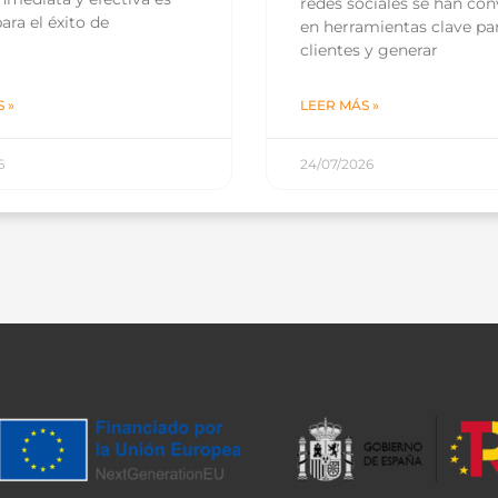
redes sociales se han con
ara el éxito de
en herramientas clave par
clientes y generar
 »
LEER MÁS »
6
24/07/2026