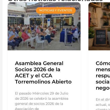
NOTICIAS Y EVENTOS
Asamblea General
Cómo
Socios 2026 de la
mens
ACET y el CCA
respu
Torremolinos Abierto
socia
nego
El pasado Miércoles 29 de Julio
de 2026 se celebró la asamblea
En el di
general de socios 2026 de la
actual, 
Asociación de
cliente 