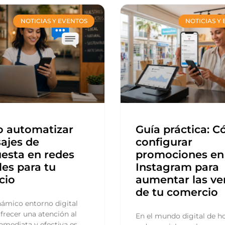
NOTICIAS Y EVENTOS
NOTICIAS Y
 automatizar
Guía práctica: 
ajes de
configurar
esta en redes
promociones en
les para tu
Instagram para
cio
aumentar las ve
de tu comercio
námico entorno digital
ofrecer una atención al
En el mundo digital de ho
inmediata y efectiva es