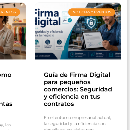
 EVENTOS
NOTICIAS Y EVENTOS
Cómo
Guía de Firma Digital
para pequeños
comercios: Seguridad
y eficiencia en tus
ntas
contratos
En el entorno empresarial actual,
la seguridad y la eficiencia son
y, las
dos pilares cruciales para