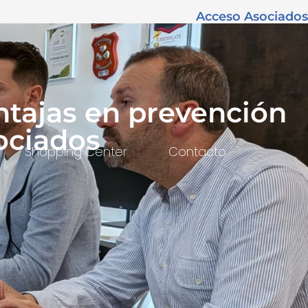
Acceso Asociados
ntajas en prevención
sociados
Shopping Center
Contacto