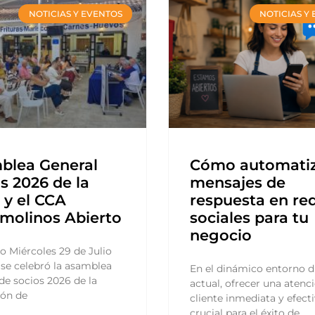
NOTICIAS Y EVENTOS
NOTICIAS Y
blea General
Cómo automati
s 2026 de la
mensajes de
y el CCA
respuesta en re
molinos Abierto
sociales para tu
negocio
o Miércoles 29 de Julio
se celebró la asamblea
En el dinámico entorno di
de socios 2026 de la
actual, ofrecer una atenci
ión de
cliente inmediata y efecti
crucial para el éxito de