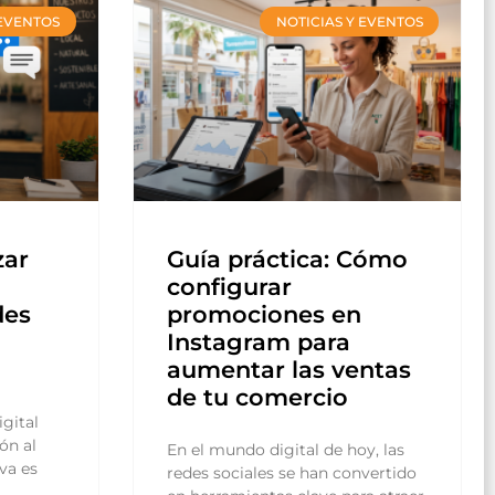
 EVENTOS
NOTICIAS Y EVENTOS
zar
Guía práctica: Cómo
configurar
des
promociones en
Instagram para
aumentar las ventas
de tu comercio
gital
ón al
En el mundo digital de hoy, las
va es
redes sociales se han convertido